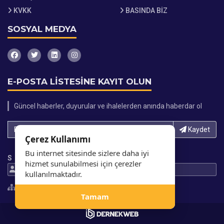
KVKK
BASINDA BİZ
SOSYAL MEDYA
E-POSTA LİSTESİNE KAYIT OLUN
Güncel haberler, duyurular ve ihalelerden anında haberdar ol
E-Posta adresinizi yazın...
Kaydet
Çerez Kullanımı
Bu internet sitesinde sizlere daha iyi
S
hizmet sunulabilmesi için çerezler
252917 Ziyaretci
699670 Gösterim
kullanılmaktadır.
Site Haritası
Tamam