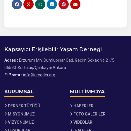
Kapsayıcı Erişilebilir Yaşam Derneği
Adres :
Erzurum Mh. Dumlupınar Cad. Geçim Sokak No:21/5
06590. Kurtuluş/Çankaya/Ankara
E-Posta :
info@eryader.org
KURUMSAL
MULTİMEDYA
DERNEK TÜZÜĞÜ
HABERLER
MİSYONUMUZ
FOTO GALERİLER
VİZYONUMUZ
VİDEOLAR
DUYURULAR
İHALELER