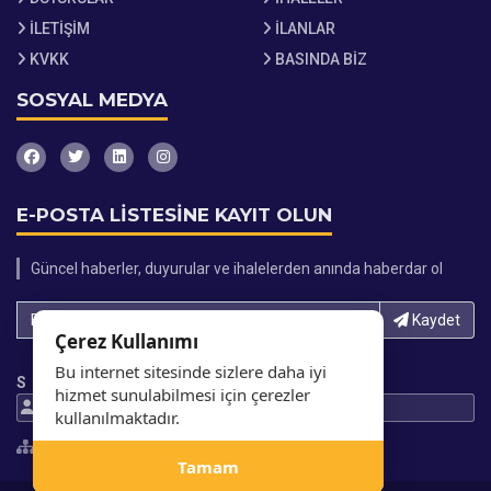
İLETİŞİM
İLANLAR
KVKK
BASINDA BİZ
SOSYAL MEDYA
E-POSTA LİSTESİNE KAYIT OLUN
Güncel haberler, duyurular ve ihalelerden anında haberdar ol
E-Posta adresinizi yazın...
Kaydet
Çerez Kullanımı
Bu internet sitesinde sizlere daha iyi
S
hizmet sunulabilmesi için çerezler
254644 Ziyaretci
705614 Gösterim
kullanılmaktadır.
Site Haritası
Tamam