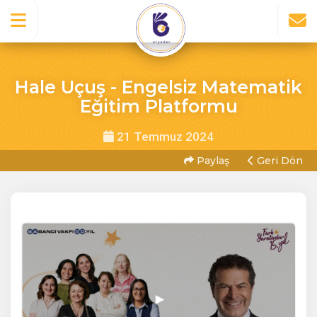
Hale Uçuş - Engelsiz Matematik
Eğitim Platformu
21 Temmuz 2024
Paylaş
Geri Dön