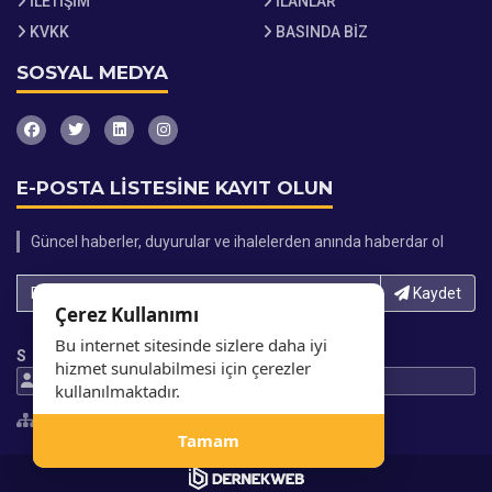
İLETİŞİM
İLANLAR
KVKK
BASINDA BİZ
SOSYAL MEDYA
E-POSTA LİSTESİNE KAYIT OLUN
Güncel haberler, duyurular ve ihalelerden anında haberdar ol
E-Posta adresinizi yazın...
Kaydet
Çerez Kullanımı
Bu internet sitesinde sizlere daha iyi
S
hizmet sunulabilmesi için çerezler
256131 Ziyaretci
708236 Gösterim
kullanılmaktadır.
Site Haritası
Tamam