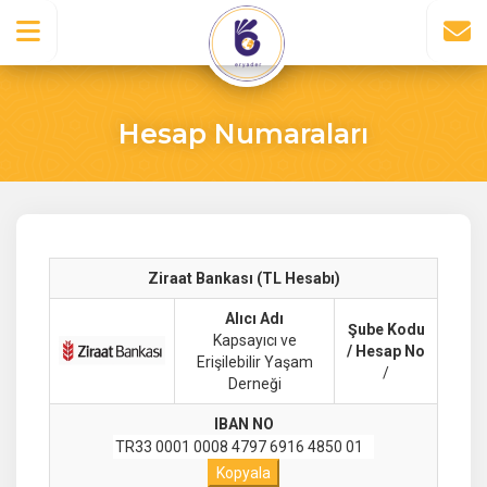
Hesap Numaraları
Ziraat Bankası (TL Hesabı)
Alıcı Adı
Şube Kodu
Kapsayıcı ve
/ Hesap No
Erişilebilir Yaşam
/
Derneği
IBAN NO
Kopyala