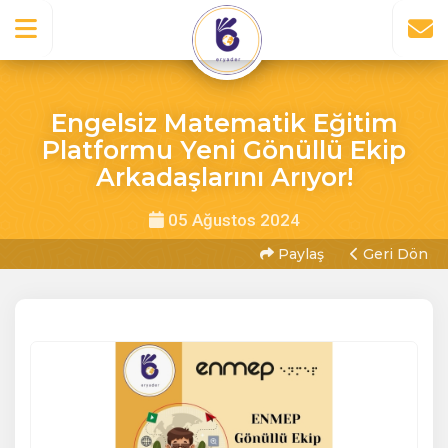
Engelsiz Matematik Eğitim
Platformu Yeni Gönüllü Ekip
Arkadaşlarını Arıyor!
05 Ağustos 2024
Paylaş
Geri Dön