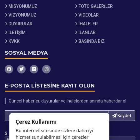
MİSYONUMUZ
FOTO GALERİLER
VİZYONUMUZ
VİDEOLAR
DUYURULAR
İHALELER
İLETİŞİM
İLANLAR
KVKK
BASINDA BİZ
SOSYAL MEDYA
E-POSTA LİSTESİNE KAYIT OLUN
Güncel haberler, duyurular ve ihalelerden anında haberdar ol
E-Posta adresinizi yazın...
Kaydet
Çerez Kullanımı
Bu internet sitesinde sizlere daha iyi
S
hizmet sunulabilmesi için çerezler