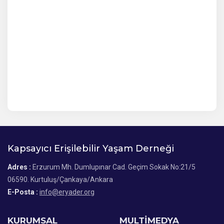
Kapsayıcı Erişilebilir Yaşam Derneği
Adres :
Erzurum Mh. Dumlupınar Cad. Geçim Sokak No:21/5
06590. Kurtuluş/Çankaya/Ankara
E-Posta :
info@eryader.org
KURUMSAL
MULTİMEDYA